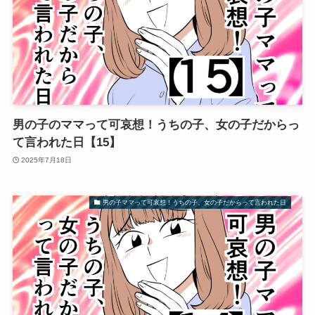
男の子のママって可哀想！うちの子、女の子だからっ
て言われた日【15】
2025年7月18日
男の子ママって可哀想！うちの子、女の子だからって言われた日