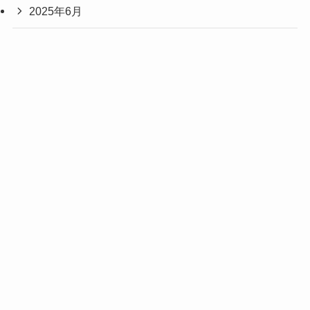
2025年6月