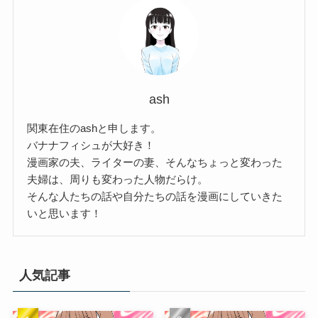
ash
関東在住のashと申します。
バナナフィシュが大好き！
漫画家の夫、ライターの妻、そんなちょっと変わった
夫婦は、周りも変わった人物だらけ。
そんな人たちの話や自分たちの話を漫画にしていきた
いと思います！
人気記事