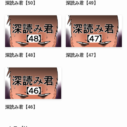
深読み君【50】
深読み君【49】
深読み君【48】
深読み君【47】
深読み君【46】