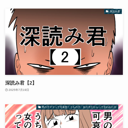
深読み君
深読み君【2】
2025年7月19日
男の子ママって可哀想！うちの子、女の子だからって言われた日