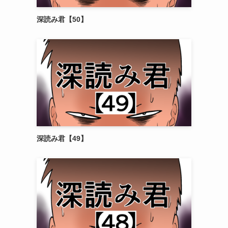
深読み君【50】
深読み君【49】