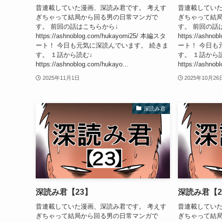
昔連載していた漫画、深読み君です。 考えす
昔連載していた
ぎちゃって結局から回る男の日常マンガで
ぎちゃって結
す。 前回の話はこちらから↓
す。 前回の話
https://ashnoblog.com/hukayomi25/ 本編スタ
https://ashn
ート！ 今日も元気に深読んでいます。 続きま
ート！ 今日も
す。 １話から読む↓
す。 １話から
https://ashnoblog.com/hukayo...
https://ashnob
2025年11月1日
2025年10月26
深読み君
深読み君【23】
深読み君【2
昔連載していた漫画、深読み君です。 考えす
昔連載していた
ぎちゃって結局から回る男の日常マンガで
ぎちゃって結