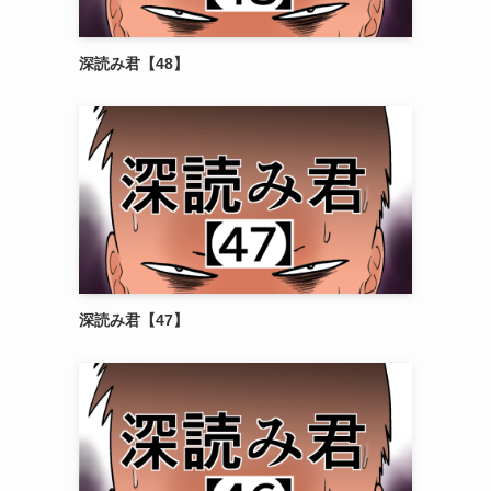
深読み君【48】
深読み君【47】