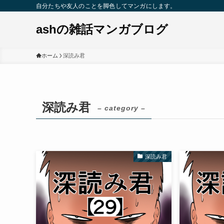
自分たちや友人のことを脚色してマンガにします。
ashの雑話マンガブログ
ホーム
深読み君
深読み君
– category –
深読み君