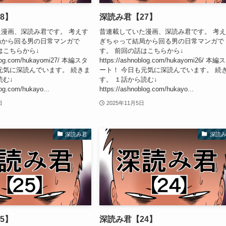
8】
深読み君【27】
漫画、深読み君です。 考えす
昔連載していた漫画、深読み君です。 考
局から回る男の日常マンガで
ぎちゃって結局から回る男の日常マンガで
はこちらから↓
す。 前回の話はこちらから↓
oblog.com/hukayomi27/ 本編スタ
https://ashnoblog.com/hukayomi26/ 本編
元気に深読んでいます。 続きま
ート！ 今日も元気に深読んでいます。 続
読む↓
す。 １話から読む↓
log.com/hukayo...
https://ashnoblog.com/hukayo...
日
2025年11月5日
深読み君
深読
5】
深読み君【24】