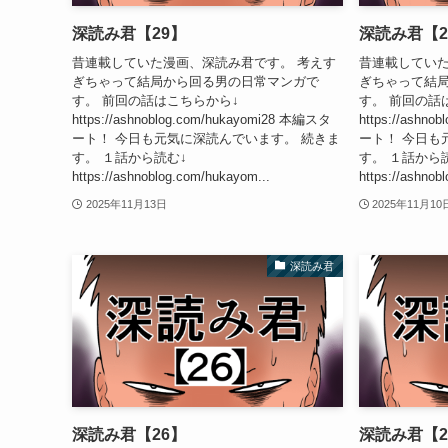
深読み君【29】
深読み君【2
昔連載していた漫画、深読み君です。 考えす
昔連載していた
ぎちゃって結局から回る男の日常マンガで
ぎちゃって結
す。 前回の話はこちらから↓
す。 前回の話
https://ashnoblog.com/hukayomi28 本編スタ
https://ashn
ート！ 今日も元気に深読んでいます。 続きま
ート！ 今日も
す。 １話から読む↓
す。 １話から
https://ashnoblog.com/hukayom...
https://ashnob
2025年11月13日
2025年11月10
深読み君
深読み君【26】
深読み君【2