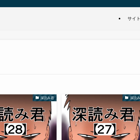
サイ
深読み君
深読