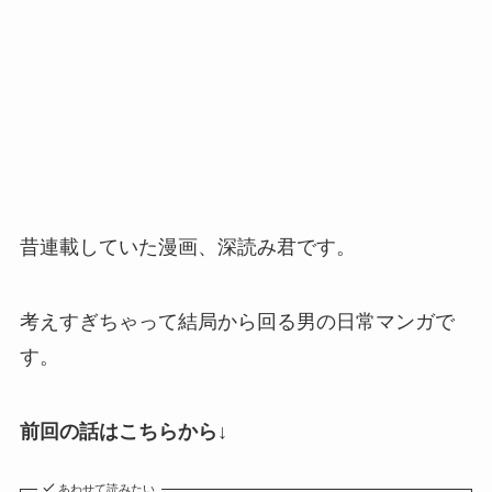
昔連載していた漫画、深読み君です。
考えすぎちゃって結局から回る男の日常マンガで
す。
前回の話はこちらから↓
あわせて読みたい