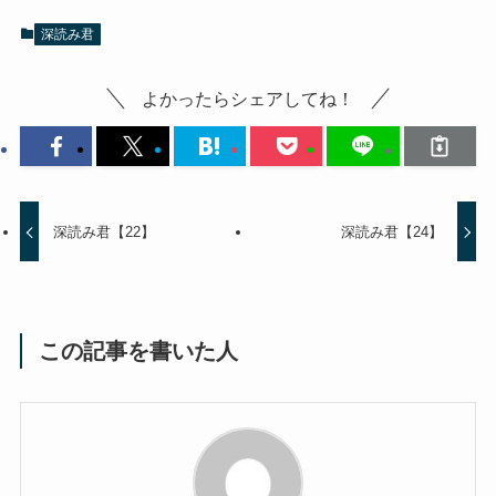
深読み君
よかったらシェアしてね！
深読み君【22】
深読み君【24】
この記事を書いた人