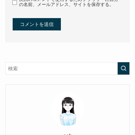
の名前、メールアドレス、サイトを保存する。