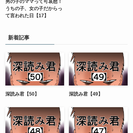
男の子のママって可哀想！
うちの子、女の子だからっ
て言われた日【17】
新着記事
深読み君【50】
深読み君【49】