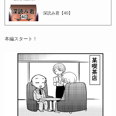
深読み君【40】
本編スタート！