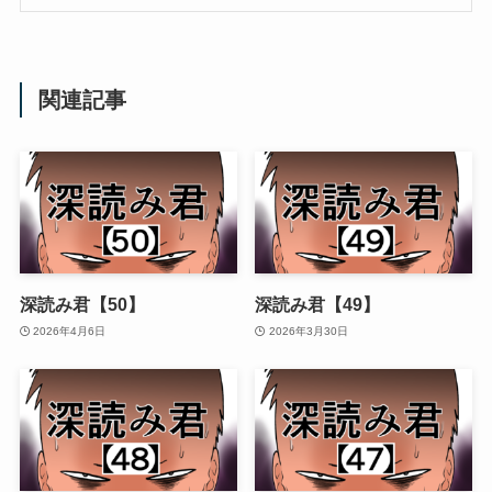
関連記事
深読み君【50】
深読み君【49】
2026年4月6日
2026年3月30日