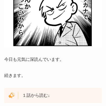
今日も元気に深読んでいます。
続きます。
１話から読む↓