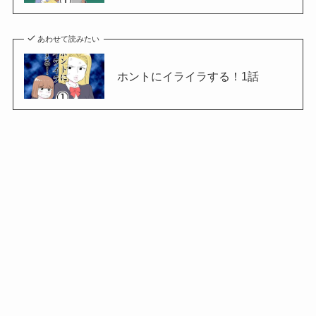
あわせて読みたい
ホントにイライラする！1話