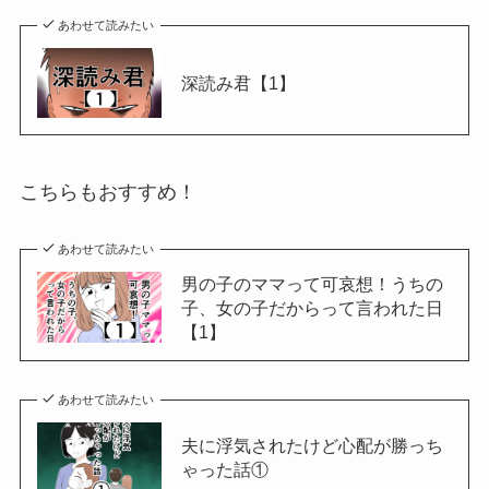
あわせて読みたい
深読み君【1】
こちらもおすすめ！
あわせて読みたい
男の子のママって可哀想！うちの
子、女の子だからって言われた日
【1】
あわせて読みたい
夫に浮気されたけど心配が勝っち
ゃった話①