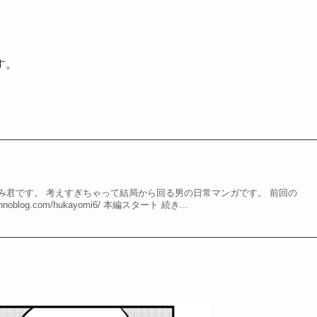
す。
み君です。 考えすぎちゃって結局から回る男の日常マンガです。 前回の
noblog.com/hukayomi6/ 本編スタート 続き...