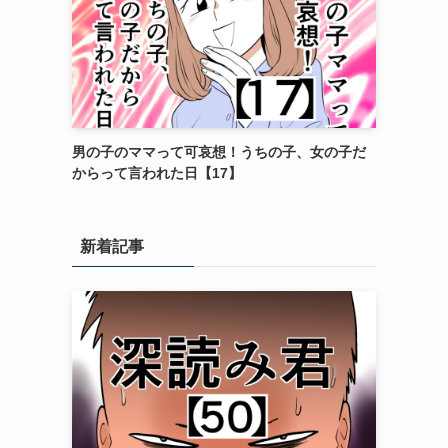
男の子のママって可哀想！うちの子、女の子だ
からって言われた日【17】
新着記事