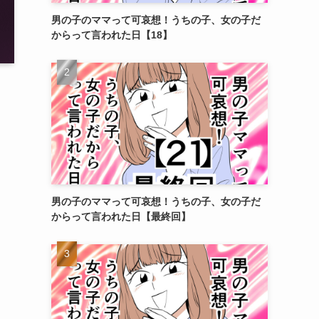
男の子のママって可哀想！うちの子、女の子だ
からって言われた日【18】
男の子のママって可哀想！うちの子、女の子だ
からって言われた日【最終回】