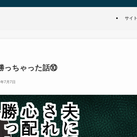
サイ
勝っちゃった話⑩
5年7月7日