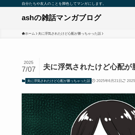
自分たちや友人のことを脚色してマンガにします。
ashの雑話マンガブログ
ホーム
夫に浮気されたけど心配が勝っちゃった話
2025
夫に浮気されたけど心配が
7/07
2025年6月21日
202
夫に浮気されたけど心配が勝っちゃった話