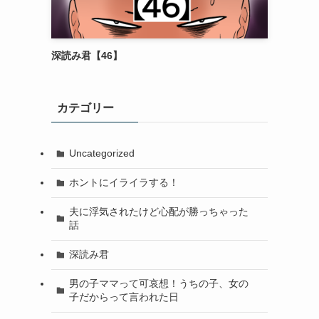
深読み君【46】
カテゴリー
Uncategorized
ホントにイライラする！
夫に浮気されたけど心配が勝っちゃった
話
深読み君
男の子ママって可哀想！うちの子、女の
子だからって言われた日